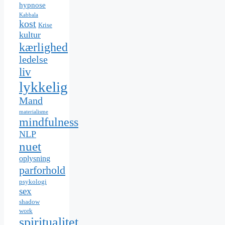
hypnose
Kabbala
kost
Krise
kultur
kærlighed
ledelse
liv
lykkelig
Mand
materialisme
mindfulness
NLP
nuet
oplysning
parforhold
psykologi
sex
shadow
work
spiritualitet