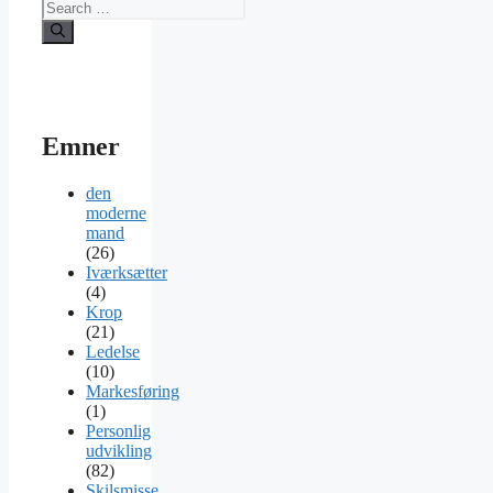
Emner
den
moderne
mand
(26)
Iværksætter
(4)
Krop
(21)
Ledelse
(10)
Markesføring
(1)
Personlig
udvikling
(82)
Skilsmisse