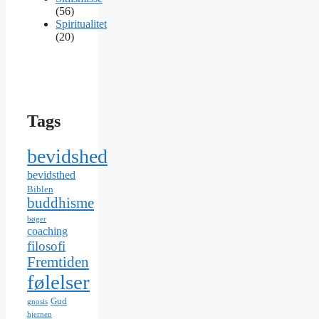
(56)
Spiritualitet
(20)
Tags
bevidshed
bevidsthed
Biblen
buddhisme
bøger
coaching
filosofi
Fremtiden
følelser
Gud
gnosis
hjernen