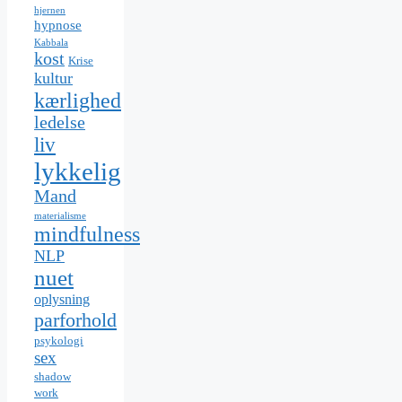
hjernen
hypnose
Kabbala
kost
Krise
kultur
kærlighed
ledelse
liv
lykkelig
Mand
materialisme
mindfulness
NLP
nuet
oplysning
parforhold
psykologi
sex
shadow
work