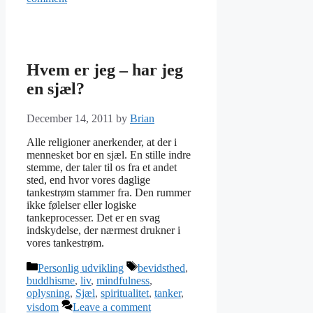
Hvem er jeg – har jeg
en sjæl?
December 14, 2011
by
Brian
Alle religioner anerkender, at der i
mennesket bor en sjæl. En stille indre
stemme, der taler til os fra et andet
sted, end hvor vores daglige
tankestrøm stammer fra. Den rummer
ikke følelser eller logiske
tankeprocesser. Det er en svag
indskydelse, der nærmest drukner i
vores tankestrøm.
Categories
Tags
Personlig udvikling
bevidsthed
,
buddhisme
,
liv
,
mindfulness
,
oplysning
,
Sjæl
,
spiritualitet
,
tanker
,
visdom
Leave a comment