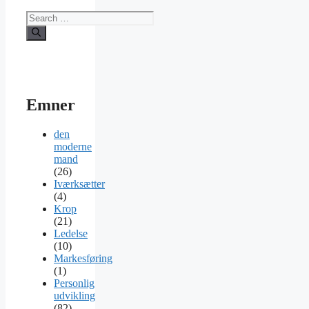
Search
for:
Emner
den
moderne
mand
(26)
Iværksætter
(4)
Krop
(21)
Ledelse
(10)
Markesføring
(1)
Personlig
udvikling
(82)