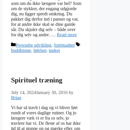
som om du ikke længere var hel? Som
om de stykker, der engang udgjorde
dig, nu ligger spredt omkring. Du
pakker dig derfor ind i panser og vat,
for at andre ikke skal se dine gamle
sår. Du skjuler dig selv – både over
for dig selv og andre. …
Read more
Categories
Tags
Personlig udvikling
,
Spiritualitet
buddhisme
,
følelser
,
tanker
Spirituel træning
July 14, 2024
January 30, 2016
by
Brian
Vi har så travlt i dag og vi bliver ført
rundt af vores daglige rutiner. Og jo
længere væk vi er fra os selv, jo
travlere har vi. De fleste af os har ikke
tid til at stoppe op og mærke efter, om