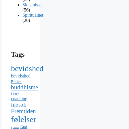
Skilsmisse
(56)
Spiritualitet
(20)
Tags
bevidshed
bevidsthed
Biblen
buddhisme
bøger
coaching
filosofi
Fremtiden
følelser
Gud
gnosis