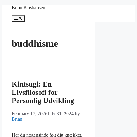
Skip
Brian Kristiansen
to
content
Menu
buddhisme
Kintsugi: En
Livsfilosofi for
Personlig Udvikling
February 17, 2026
July 31, 2024
by
Brian
Har du nogensinde følt dig knækket,