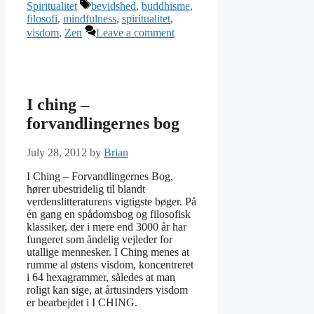
Tags
Spiritualitet
bevidshed
,
buddhisme
,
filosofi
,
mindfulness
,
spiritualitet
,
visdom
,
Zen
Leave a comment
I ching –
forvandlingernes bog
July 28, 2012
by
Brian
I Ching – Forvandlingernes Bog,
hører ubestridelig til blandt
verdenslitteraturens vigtigste bøger. På
én gang en spådomsbog og filosofisk
klassiker, der i mere end 3000 år har
fungeret som åndelig vejleder for
utallige mennesker. I Ching menes at
rumme al østens visdom, koncentreret
i 64 hexagrammer, således at man
roligt kan sige, at årtusinders visdom
er bearbejdet i I CHING.