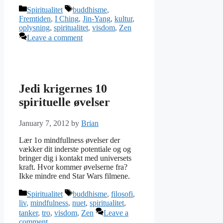
Categories
Tags
Spiritualitet
buddhisme
,
Fremtiden
,
I Ching
,
Jin-Yang
,
kultur
,
oplysning
,
spiritualitet
,
visdom
,
Zen
Leave a comment
Jedi krigernes 10
spirituelle øvelser
January 7, 2012
by
Brian
Lær 1o mindfullness øvelser der
vækker dit inderste potentiale og og
bringer dig i kontakt med universets
kraft. Hvor kommer øvelserne fra?
Ikke mindre end Star Wars filmene.
Categories
Tags
Spiritualitet
buddhisme
,
filosofi
,
liv
,
mindfulness
,
nuet
,
spiritualitet
,
tanker
,
tro
,
visdom
,
Zen
Leave a
comment