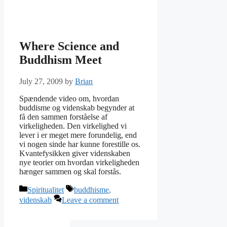
Where Science and
Buddhism Meet
July 27, 2009
by
Brian
Spændende video om, hvordan
buddisme og videnskab begynder at
få den sammen forståelse af
virkeligheden. Den virkelighed vi
lever i er meget mere forundelig, end
vi nogen sinde har kunne forestille os.
Kvantefysikken giver videnskaben
nye teorier om hvordan virkeligheden
hænger sammen og skal forstås.
Categories
Tags
Spiritualitet
buddhisme
,
videnskab
Leave a comment