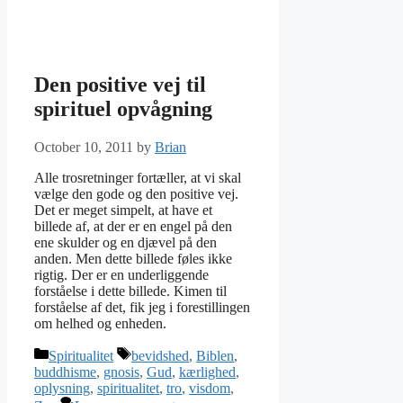
Den positive vej til
spirituel opvågning
October 10, 2011
by
Brian
Alle trosretninger fortæller, at vi skal
vælge den gode og den positive vej.
Det er meget simpelt, at have et
billede af, at der er en engel på den
ene skulder og en djævel på den
anden. Men dette billede føles ikke
rigtig. Der er en underliggende
forståelse i dette billede. Kimen til
forståelse af det, fik jeg i forestillingen
om helhed og enheden.
Categories
Tags
Spiritualitet
bevidshed
,
Biblen
,
buddhisme
,
gnosis
,
Gud
,
kærlighed
,
oplysning
,
spiritualitet
,
tro
,
visdom
,