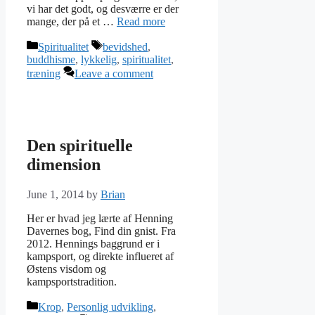
vi har det godt, og desværre er der
mange, der på et …
Read more
Categories
Tags
Spiritualitet
bevidshed
,
buddhisme
,
lykkelig
,
spiritualitet
,
træning
Leave a comment
Den spirituelle
dimension
June 1, 2014
by
Brian
Her er hvad jeg lærte af Henning
Davernes bog, Find din gnist. Fra
2012. Hennings baggrund er i
kampsport, og direkte influeret af
Østens visdom og
kampsportstradition.
Categories
Krop
,
Personlig udvikling
,