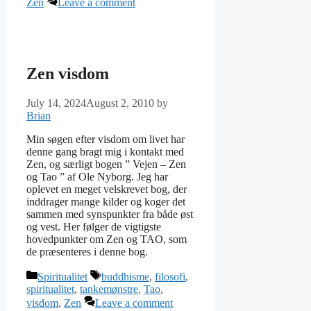
Zen
Leave a comment
Zen visdom
July 14, 2024
August 2, 2010
by
Brian
Min søgen efter visdom om livet har
denne gang bragt mig i kontakt med
Zen, og særligt bogen ” Vejen – Zen
og Tao ” af Ole Nyborg. Jeg har
oplevet en meget velskrevet bog, der
inddrager mange kilder og koger det
sammen med synspunkter fra både øst
og vest. Her følger de vigtigste
hovedpunkter om Zen og TAO, som
de præsenteres i denne bog.
Categories
Tags
Spiritualitet
buddhisme
,
filosofi
,
spiritualitet
,
tankemønstre
,
Tao
,
visdom
,
Zen
Leave a comment