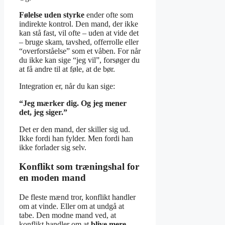
Følelse uden styrke
ender ofte som
indirekte kontrol. Den mand, der ikke
kan stå fast, vil ofte – uden at vide det
– bruge skam, tavshed, offerrolle eller
“overforståelse” som et våben. For når
du ikke kan sige “jeg vil”, forsøger du
at få andre til at føle, at de bør.
Integration er, når du kan sige:
“Jeg mærker dig. Og jeg mener
det, jeg siger.”
Det er den mand, der skiller sig ud.
Ikke fordi han fylder. Men fordi han
ikke forlader sig selv.
Konflikt som træningshal for
en moden mand
De fleste mænd tror, konflikt handler
om at vinde. Eller om at undgå at
tabe. Den modne mand ved, at
konflikt handler om at
blive mere