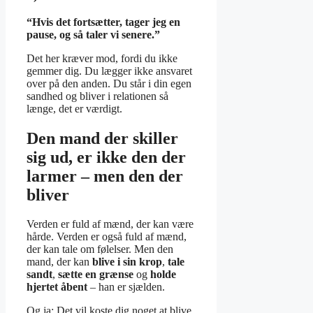
“Hvis det fortsætter, tager jeg en
pause, og så taler vi senere.”
Det her kræver mod, fordi du ikke
gemmer dig. Du lægger ikke ansvaret
over på den anden. Du står i din egen
sandhed og bliver i relationen så
længe, det er værdigt.
Den mand der skiller
sig ud, er ikke den der
larmer – men den der
bliver
Verden er fuld af mænd, der kan være
hårde. Verden er også fuld af mænd,
der kan tale om følelser. Men den
mand, der kan
blive i sin krop
,
tale
sandt
,
sætte en grænse
og
holde
hjertet åbent
– han er sjælden.
Og ja: Det vil koste dig noget at blive