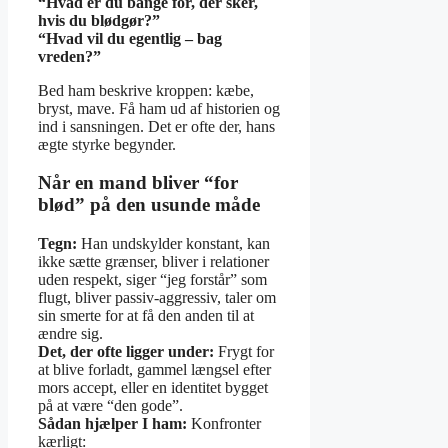
“Hvad er du bange for, der sker,
hvis du blødgør?”
“Hvad vil du egentlig – bag
vreden?”
Bed ham beskrive kroppen: kæbe,
bryst, mave. Få ham ud af historien og
ind i sansningen. Det er ofte der, hans
ægte styrke begynder.
Når en mand bliver “for
blød” på den usunde måde
Tegn:
Han undskylder konstant, kan
ikke sætte grænser, bliver i relationer
uden respekt, siger “jeg forstår” som
flugt, bliver passiv-aggressiv, taler om
sin smerte for at få den anden til at
ændre sig.
Det, der ofte ligger under:
Frygt for
at blive forladt, gammel længsel efter
mors accept, eller en identitet bygget
på at være “den gode”.
Sådan hjælper I ham:
Konfronter
kærligt: