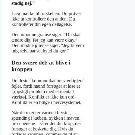
stadig nej.”
Læg mærke til forskellen: Du prøver
ikke at kontrollere den anden. Du
kontrollerer din egen deltagelse.
Den umodne grænse siger: “Du skal
ændre dig, før jeg kan være okay.”
Den modne grænse siger: “Jeg bliver i
mig selv, uanset hvad du gør.”
Den svære del: at blive i
kroppen
De fleste “kommunikationsværktøjer”
fejler, fordi mænd forsøger at løse et
kropsligt problem med et mentalt
værktøj. Konflikt er ikke kun ord.
Konflikt er en bølge i nervesystemet.
Når du mærker varme i brystet,
spænding i kæben, trykken i maven,
uro i benene – så er det din krop, der
forsøger at beskytte dig. Hvis du
forlader kroppen, kommer du til at: