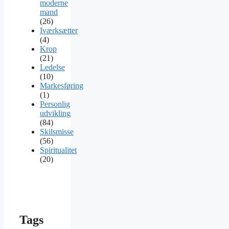
moderne
mand
(26)
Iværksætter
(4)
Krop
(21)
Ledelse
(10)
Markesføring
(1)
Personlig
udvikling
(84)
Skilsmisse
(56)
Spiritualitet
(20)
Tags