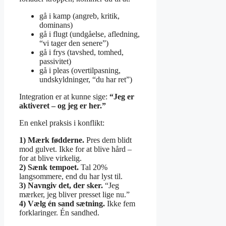
gå i kamp (angreb, kritik,
dominans)
gå i flugt (undgåelse, afledning,
“vi tager den senere”)
gå i frys (tavshed, tomhed,
passivitet)
gå i pleas (overtilpasning,
undskyldninger, “du har ret”)
Integration er at kunne sige:
“Jeg er
aktiveret – og jeg er her.”
En enkel praksis i konflikt:
1) Mærk fødderne.
Pres dem blidt
mod gulvet. Ikke for at blive hård –
for at blive virkelig.
2) Sænk tempoet.
Tal 20%
langsommere, end du har lyst til.
3) Navngiv det, der sker.
“Jeg
mærker, jeg bliver presset lige nu.”
4) Vælg én sand sætning.
Ikke fem
forklaringer. Én sandhed.