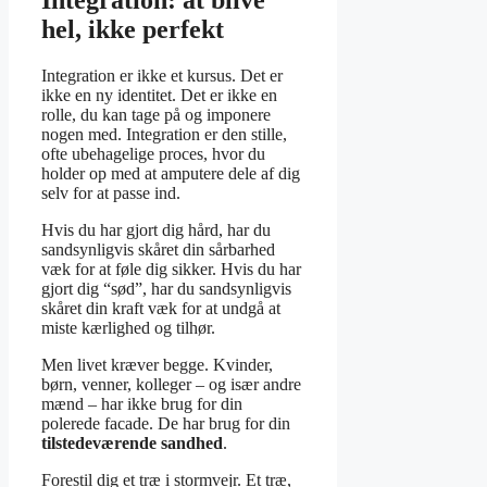
Integration: at blive
hel, ikke perfekt
Integration er ikke et kursus. Det er
ikke en ny identitet. Det er ikke en
rolle, du kan tage på og imponere
nogen med. Integration er den stille,
ofte ubehagelige proces, hvor du
holder op med at amputere dele af dig
selv for at passe ind.
Hvis du har gjort dig hård, har du
sandsynligvis skåret din sårbarhed
væk for at føle dig sikker. Hvis du har
gjort dig “sød”, har du sandsynligvis
skåret din kraft væk for at undgå at
miste kærlighed og tilhør.
Men livet kræver begge. Kvinder,
børn, venner, kolleger – og især andre
mænd – har ikke brug for din
polerede facade. De har brug for din
tilstedeværende sandhed
.
Forestil dig et træ i stormvejr. Et træ,