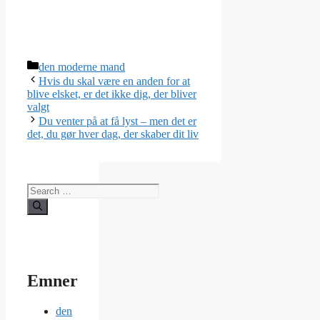
Categories
den moderne mand
Hvis du skal være en anden for at
blive elsket, er det ikke dig, der bliver
valgt
Du venter på at få lyst – men det er
det, du gør hver dag, der skaber dit liv
Search
for:
Emner
den