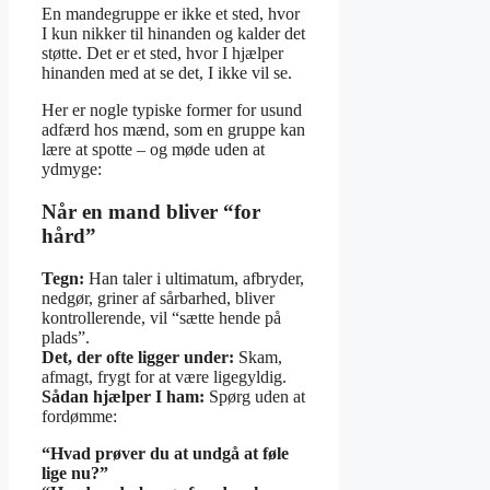
En mandegruppe er ikke et sted, hvor
I kun nikker til hinanden og kalder det
støtte. Det er et sted, hvor I hjælper
hinanden med at se det, I ikke vil se.
Her er nogle typiske former for usund
adfærd hos mænd, som en gruppe kan
lære at spotte – og møde uden at
ydmyge:
Når en mand bliver “for
hård”
Tegn:
Han taler i ultimatum, afbryder,
nedgør, griner af sårbarhed, bliver
kontrollerende, vil “sætte hende på
plads”.
Det, der ofte ligger under:
Skam,
afmagt, frygt for at være ligegyldig.
Sådan hjælper I ham:
Spørg uden at
fordømme:
“Hvad prøver du at undgå at føle
lige nu?”