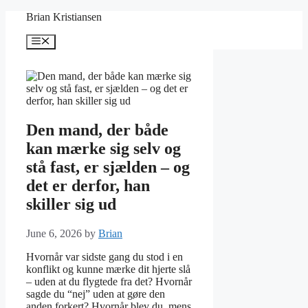
Skip
Brian Kristiansen
to
content
Menu
Den mand, der både
kan mærke sig selv og
stå fast, er sjælden – og
det er derfor, han
skiller sig ud
June 6, 2026
by
Brian
Hvornår var sidste gang du stod i en
konflikt og kunne mærke dit hjerte slå
– uden at du flygtede fra det? Hvornår
sagde du “nej” uden at gøre den
anden forkert? Hvornår blev du, mens