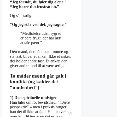
“Jeg forstår, du føler dig alene.”
“Jeg hører din frustration.”
Og så, stadig:
“Og jeg står ved det, jeg sagde.”
“Medfølelse uden rygrad
er bare frygt, der har lært
at tale pænt.”
Den mand, der både kan rumme og
stå fast, bliver et anker. Ikke et anker,
der holder andre fast. Et anker, der
giver andre mod til at være ærlige.
To måder mænd går galt i
konflikt (og kalder det
“modenhed”)
1) Den spirituelle undviger
Han taler om ro, bevidsthed, “højere
perspektiv” – men i praksis bruger
han det til ikke at føle. Han hæver sig
over konflikten, men det er ikke