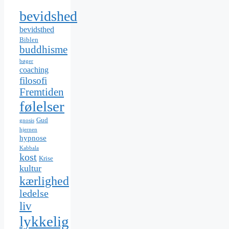
bevidshed
bevidsthed
Biblen
buddhisme
bøger
coaching
filosofi
Fremtiden
følelser
Gud
gnosis
hjernen
hypnose
Kabbala
kost
Krise
kultur
kærlighed
ledelse
liv
lykkelig