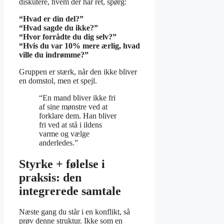
diskutere, hvem der har ret, spørg:
“Hvad er din del?”
“Hvad sagde du ikke?”
“Hvor forrådte du dig selv?”
“Hvis du var 10% mere ærlig, hvad
ville du indrømme?”
Gruppen er stærk, når den ikke bliver
en domstol, men et spejl.
“En mand bliver ikke fri
af sine mønstre ved at
forklare dem. Han bliver
fri ved at stå i ildens
varme og vælge
anderledes.”
Styrke + følelse i
praksis: den
integrerede samtale
Næste gang du står i en konflikt, så
prøv denne struktur. Ikke som en