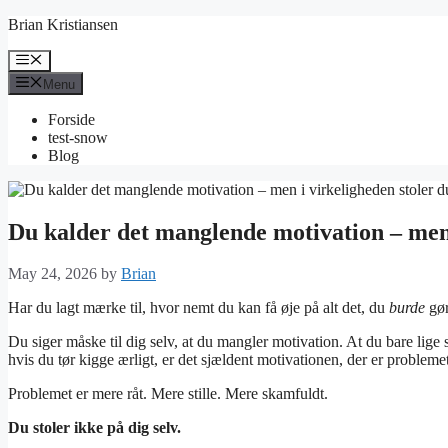
Skip
Brian Kristiansen
to
content
Menu
Menu
Forside
test-snow
Blog
Du kalder det manglende motivation – men i
May 24, 2026
by
Brian
Har du lagt mærke til, hvor nemt du kan få øje på alt det, du
burde
gør
Du siger måske til dig selv, at du mangler motivation. At du bare lige 
hvis du tør kigge ærligt, er det sjældent motivationen, der er problemet
Problemet er mere råt. Mere stille. Mere skamfuldt.
Du stoler ikke på dig selv.