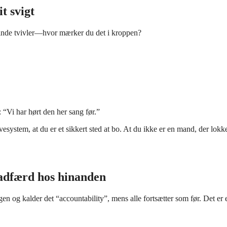
t svigt
t inde tvivler—hvor mærker du det i kroppen?
: “Vi har hørt den her sang før.”
vesystem, at du er et sikkert sted at bo. At du ikke er en mand, der lokk
adfærd hos hinanden
 og kalder det “accountability”, mens alle fortsætter som før. Det er e