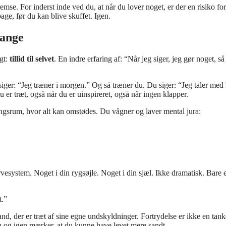
mse. For inderst inde ved du, at når du lover noget, er der en risiko for
bage, før du kan blive skuffet. Igen.
gange
igt:
tillid til selvet
. En indre erfaring af: “Når jeg siger, jeg gør noget, så
u siger: “Jeg træner i morgen.” Og så træner du. Du siger: “Jeg taler med
 er træt, også når du er uinspireret, også når ingen klapper.
dlingsrum, hvor alt kan omstødes. Du vågner og laver mental jura:
vesystem. Noget i din rygsøjle. Noget i din sjæl. Ikke dramatisk. Bare en
t.”
nd, der er træt af sine egne undskyldninger. Fortrydelse er ikke en tank
igen og igen mærker, at du kunne have levet mere sandt.