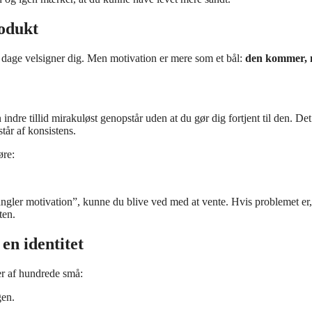
rodukt
 dage velsigner dig. Men motivation er mere som et bål:
den kommer, 
indre tillid mirakuløst genopstår uden at du gør dig fortjent til den. Det
tår af konsistens.
øre:
angler motivation”, kunne du blive ved med at vente. Hvis problemet er,
ten.
en identitet
r af hundrede små:
gen.