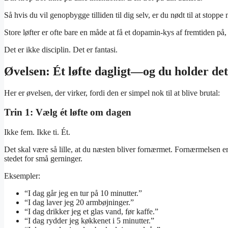
Så hvis du vil genopbygge tilliden til dig selv, er du nødt til at stoppe 
Store løfter er ofte bare en måde at få et dopamin-kys af fremtiden på, 
Det er ikke disciplin. Det er fantasi.
Øvelsen: Ét løfte dagligt—og du holder det
Her er øvelsen, der virker, fordi den er simpel nok til at blive brutal:
Trin 1: Vælg ét løfte om dagen
Ikke fem. Ikke ti. Ét.
Det skal være så lille, at du næsten bliver fornærmet. Fornærmelsen er e
stedet for små gerninger.
Eksempler:
“I dag går jeg en tur på 10 minutter.”
“I dag laver jeg 20 armbøjninger.”
“I dag drikker jeg et glas vand, før kaffe.”
“I dag rydder jeg køkkenet i 5 minutter.”