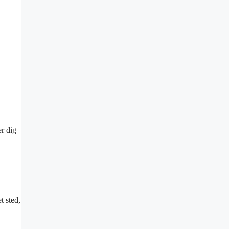
er dig
t sted,