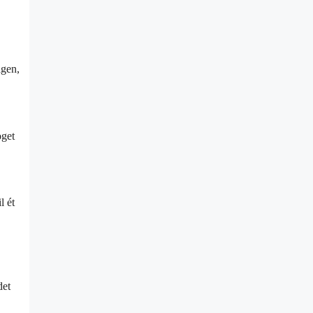
agen,
oget
l ét
det