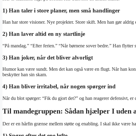
1) Han taler i store planer, men små handlinger
Han har store visioner. Nye projekter. Store skift. Men han gør aldrig d
2) Han laver altid en ny startlinje
“På mandag.” “Efter ferien.” “Når børnene sover bedre.” Han flytter st
3) Han joker, når det bliver alvorligt
Humor kan være sundt. Men det kan også være en flugt. Når han konsta
beskytter han sin skam.
4) Han bliver irritabel, når nogen spørger ind
Når du blot spørger: “Fik du gjort det?” og han reagerer defensivt, er
Til mandegruppen: Sådan hjælper I uden a
Der er en hårfin grænse mellem støtte og enabling. I skal ikke være han
1) Spørg efter det ene løfte