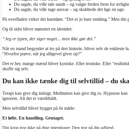
Du sagde, du ville tale sandt – og valgte freden frem for ærligh
Du sagde, du ville tage ansvar – og skubbede det lige en uge.
På overfladen virker det harmløst. “Det er jo bare småting.” Men din p
Og til sidst bliver mønstret en identitet:
“Jeg er typen, der siger noget… men ikke gør det.”
Når en mand begynder at tro på den historie, bliver selv de enkleste h
“Hvorfor prøve, når jeg alligevel giver op?”
Det er her, mange mænd bliver kyniske. Eller ironiske. Eller “realistisk
skuffe sig selv.
Du kan ikke tænke dig til selvtillid – du sk
Terapi kan give dig indsigt. Meditation kan give dig ro. Hypnose kan 
ignorere. Alt det er værdifuldt.
Men selvtillid bliver bygget på én måde:
Et løfte. En handling. Gentaget.
Din krop tror ikke på dine intentioner. Den tror på din adfærd.