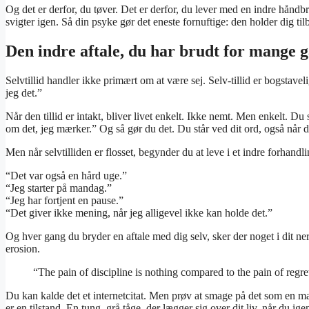
Og det er derfor, du tøver. Det er derfor, du lever med en indre håndbre
svigter igen. Så din psyke gør det eneste fornuftige: den holder dig til
Den indre aftale, du har brudt for mange 
Selvtillid handler ikke primært om at være sej. Selv-tillid er bogstavel
jeg det.”
Når den tillid er intakt, bliver livet enkelt. Ikke nemt. Men enkelt. D
om det, jeg mærker.” Og så gør du det. Du står ved dit ord, også når du
Men når selvtilliden er flosset, begynder du at leve i et indre forhan
“Det var også en hård uge.”
“Jeg starter på mandag.”
“Jeg har fortjent en pause.”
“Det giver ikke mening, når jeg alligevel ikke kan holde det.”
Og hver gang du bryder en aftale med dig selv, sker der noget i dit ner
erosion.
“The pain of discipline is nothing compared to the pain of regre
Du kan kalde det et internetcitat. Men prøv at smage på det som en ma
er en tilstand. En tung, grå tåge, der lægger sig over dit liv, når du 