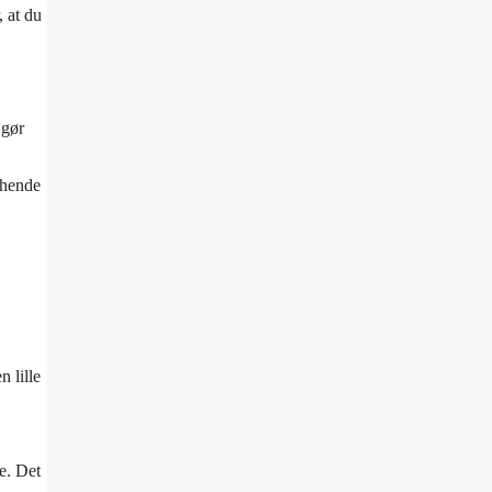
, at du
 gør
 hende
 lille
e. Det