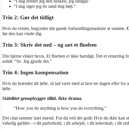
“I dag sender jeg den besked, jeg undgår.”
“I dag siger jeg én sand ting højt.”
Trin 2: Gør det tidligt
Hvis du venter, begynder din gamle forhandlingsmaskine at summe.
G
før den kan vinde dig.
Trin 3: Skriv det ned – og sæt et flueben
Din hjerne elsker bevis. Et flueben er ikke barnligt. Det er ernæring for
solidt: “Se. Jeg gjorde det.”
Trin 4: Ingen kompensation
Hvis du brænder dit løfte, så lad være med at lave tre dagen efter for a
løfte.
Stabilitet genopbygger tillid. Ikke drama.
“How you do anything is how you do everything.”
Det citat rammer især mænd. For du ved det godt: Hvis du ikke kan stole
virkelig gælder—i dit parforhold, i dit arbejde, i dit lederskab, i dit ord