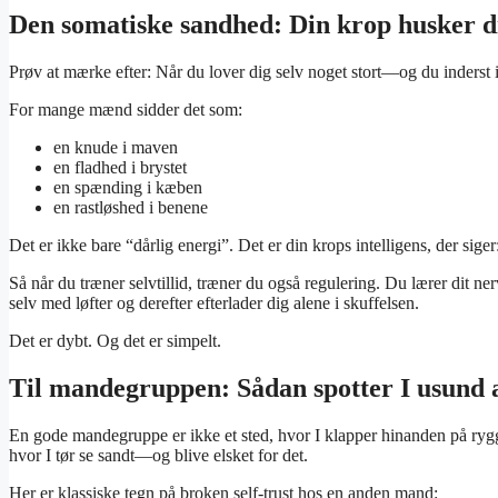
Den somatiske sandhed: Din krop husker di
Prøv at mærke efter: Når du lover dig selv noget stort—og du inders
For mange mænd sidder det som:
en knude i maven
en fladhed i brystet
en spænding i kæben
en rastløshed i benene
Det er ikke bare “dårlig energi”. Det er din krops intelligens, der siger
Så når du træner selvtillid, træner du også regulering. Du lærer dit ner
selv med løfter og derefter efterlader dig alene i skuffelsen.
Det er dybt. Og det er simpelt.
Til mandegruppen: Sådan spotter I usund 
En gode mandegruppe er ikke et sted, hvor I klapper hinanden på ryggen
hvor I tør se sandt—og blive elsket for det.
Her er klassiske tegn på broken self-trust hos en anden mand: