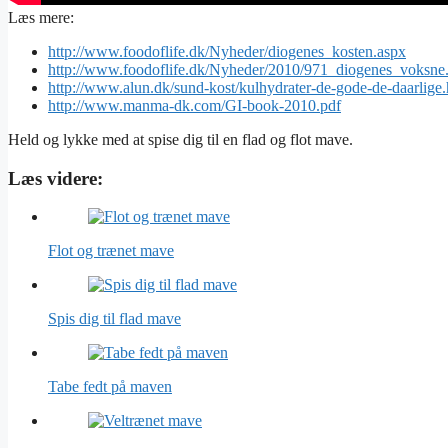
Læs mere:
http://www.foodoflife.dk/Nyheder/diogenes_kosten.aspx
http://www.foodoflife.dk/Nyheder/2010/971_diogenes_voksne
http://www.alun.dk/sund-kost/kulhydrater-de-gode-de-daarlige
http://www.manma-dk.com/GI-book-2010.pdf
Held og lykke med at spise dig til en flad og flot mave.
Læs videre:
Flot og trænet mave
Spis dig til flad mave
Tabe fedt på maven