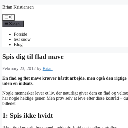
Skip
Brian Kristiansen
to
content
Menu
Menu
Forside
test-snow
Blog
Spis dig til flad mave
February 23, 2012
by
Brian
En flad og flot mave kræver hårdt arbejde, men også den rigtige k
uden en indsats.
Nogle mennesker lever et liv, der naturligt giver dem en flad og velt
har nogle heldige gener. Men prøv selv at leve efter disse kostråd – du
billedet.
1: Spis ikke hvidt
Ikke: Sukker, salt, hvedemel, hvide ris, hvid pasta eller kartofler.