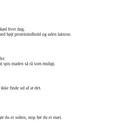
 kød hver dag.
med højt proteinindhold og uden laktose.
fer.
at spis maden så rå som muligt.
kke finde ud af at det.
ør du er sulten, stop før du er mæt.