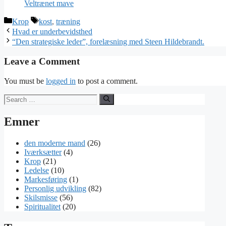
Veltrænet mave
Categories
Tags
Krop
kost
,
træning
Hvad er underbevidsthed
“Den strategiske leder”, forelæsning med Steen Hildebrandt.
Leave a Comment
You must be
logged in
to post a comment.
Search
for:
Emner
den moderne mand
(26)
Iværksætter
(4)
Krop
(21)
Ledelse
(10)
Markesføring
(1)
Personlig udvikling
(82)
Skilsmisse
(56)
Spiritualitet
(20)