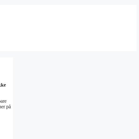
kke
bare
her på