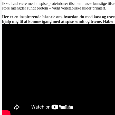
Ikke: Lad være med at spise proteinbarer tilsat en masse kunstige tilsæ
store mængder sundt protein – vælg vegetabilske kilder primært.
Her er en inspirerende historie om, hvordan du med kost og træn
hjalp mig til at komme igang med at spise sundt og træne. Håber