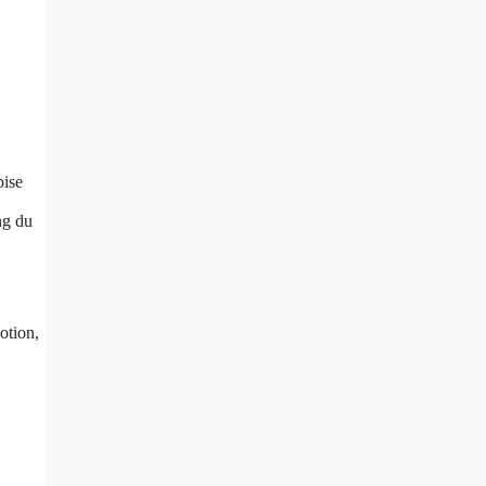
pise
ng du
otion,