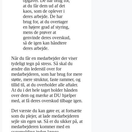
opgaver. De har brug for,
at du får dem ud af det
kaos, som de oplever i
deres arbejde. De har
brug for, at du overtager
en højere grad af styring,
mens de prøver at
genvinde deres overskud,
så de igen kan håndtere
deres arbejde.
Når du får en medarbejder der viser
tydeligt tegn på stress. Så skal du
ændre din lederstil over for
medarbejderen, som har brug for mere
støtte, mere struktur, faste rammer, og
tillid til, at du overholder alle aftaler.
At du i det hele taget holder hånden
over dem og mærke at DU hjælper
med, at få deres overskud tilbage igen.
Det værste du kan gøre er, at fortsætte
som du plejer, at lade medarbejderen
sejle sin egen sø. Så er du sikker på, at
medarbejderen kommer med en
sygemelding inden længe.