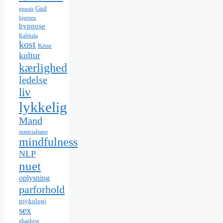
Gud
gnosis
hjernen
hypnose
Kabbala
kost
Krise
kultur
kærlighed
ledelse
liv
lykkelig
Mand
materialisme
mindfulness
NLP
nuet
oplysning
parforhold
psykologi
sex
shadow