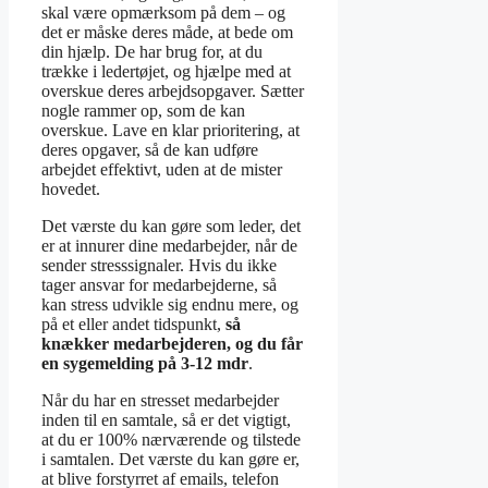
skal være opmærksom på dem – og
det er måske deres måde, at bede om
din hjælp. De har brug for, at du
trække i ledertøjet, og hjælpe med at
overskue deres arbejdsopgaver. Sætter
nogle rammer op, som de kan
overskue. Lave en klar prioritering, at
deres opgaver, så de kan udføre
arbejdet effektivt, uden at de mister
hovedet.
Det værste du kan gøre som leder, det
er at innurer dine medarbejder, når de
sender stresssignaler. Hvis du ikke
tager ansvar for medarbejderne, så
kan stress udvikle sig endnu mere, og
på et eller andet tidspunkt,
så
knækker medarbejderen, og du får
en sygemelding på 3-12 mdr
.
Når du har en stresset medarbejder
inden til en samtale, så er det vigtigt,
at du er 100% nærværende og tilstede
i samtalen. Det værste du kan gøre er,
at blive forstyrret af emails, telefon