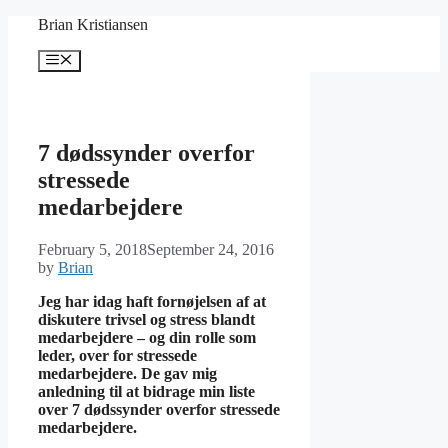
Skip
Brian Kristiansen
to
content
Menu
7 dødssynder overfor
stressede
medarbejdere
February 5, 2018
September 24, 2016
by
Brian
Jeg har idag haft fornøjelsen af at
diskutere trivsel og stress blandt
medarbejdere – og din rolle som
leder, over for stressede
medarbejdere. De gav mig
anledning til at bidrage min liste
over 7 dødssynder overfor stressede
medarbejdere.