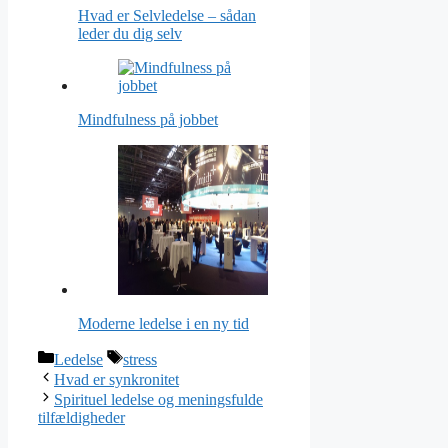
Hvad er Selvledelse – sådan
leder du dig selv
Mindfulness på jobbet
Moderne ledelse i en ny tid
Categories
Tags
Ledelse
stress
Hvad er synkronitet
Spirituel ledelse og meningsfulde
tilfældigheder