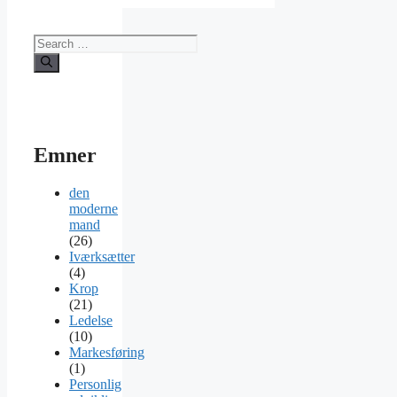
Search
for:
Emner
den
moderne
mand
(26)
Iværksætter
(4)
Krop
(21)
Ledelse
(10)
Markesføring
(1)
Personlig