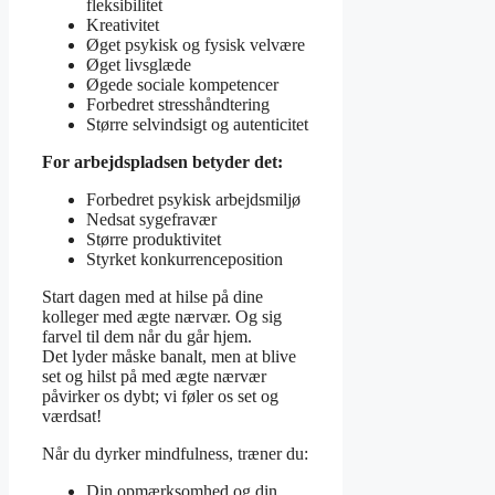
fleksibilitet
Kreativitet
Øget psykisk og fysisk velvære
Øget livsglæde
Øgede sociale kompetencer
Forbedret stresshåndtering
Større selvindsigt og autenticitet
For arbejdspladsen betyder det:
Forbedret psykisk arbejdsmiljø
Nedsat sygefravær
Større produktivitet
Styrket konkurrenceposition
Start dagen med at hilse på dine
kolleger med ægte nærvær. Og sig
farvel til dem når du går hjem.
Det lyder måske banalt, men at blive
set og hilst på med ægte nærvær
påvirker os dybt; vi føler os set og
værdsat!
Når du dyrker mindfulness, træner du:
Din opmærksomhed og din