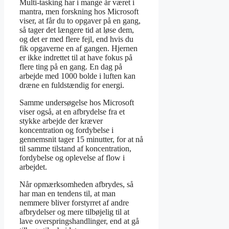
Multi-tasking har i mange år været i
mantra, men forskning hos Microsoft
viser, at får du to opgaver på en gang,
så tager det længere tid at løse dem,
og det er med flere fejl, end hvis du
fik opgaverne en af gangen. Hjernen
er ikke indrettet til at have fokus på
flere ting på en gang. En dag på
arbejde med 1000 bolde i luften kan
dræne en fuldstændig for energi.
Samme undersøgelse hos Microsoft
viser også, at en afbrydelse fra et
stykke arbejde der kræver
koncentration og fordybelse i
gennemsnit tager 15 minutter, for at nå
til samme tilstand af koncentration,
fordybelse og oplevelse af flow i
arbejdet.
Når opmærksomheden afbrydes, så
har man en tendens til, at man
nemmere bliver forstyrret af andre
afbrydelser og mere tilbøjelig til at
lave overspringshandlinger, end at gå