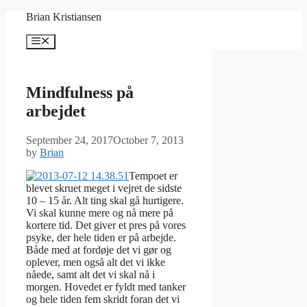
Skip
Brian Kristiansen
to
content
Menu
Mindfulness på
arbejdet
September 24, 2017
October 7, 2013
by
Brian
Tempoet er
blevet skruet meget i vejret de sidste
10 – 15 år. Alt ting skal gå hurtigere.
Vi skal kunne mere og nå mere på
kortere tid. Det giver et pres på vores
psyke, der hele tiden er på arbejde.
Både med at fordøje det vi gør og
oplever, men også alt det vi ikke
nåede, samt alt det vi skal nå i
morgen. Hovedet er fyldt med tanker
og hele tiden fem skridt foran det vi