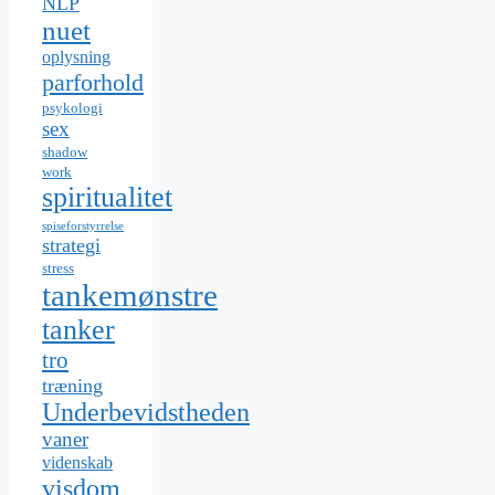
NLP
nuet
oplysning
parforhold
psykologi
sex
shadow
work
spiritualitet
spiseforstyrrelse
strategi
stress
tankemønstre
tanker
tro
træning
Underbevidstheden
vaner
videnskab
visdom