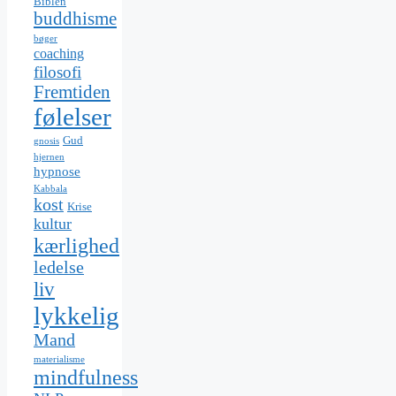
Biblen
buddhisme
bøger
coaching
filosofi
Fremtiden
følelser
Gud
gnosis
hjernen
hypnose
Kabbala
kost
Krise
kultur
kærlighed
ledelse
liv
lykkelig
Mand
materialisme
mindfulness