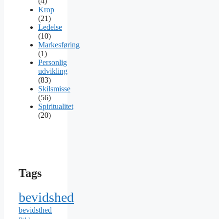
(4)
Krop
(21)
Ledelse
(10)
Markesføring
(1)
Personlig
udvikling
(83)
Skilsmisse
(56)
Spiritualitet
(20)
Tags
bevidshed
bevidsthed