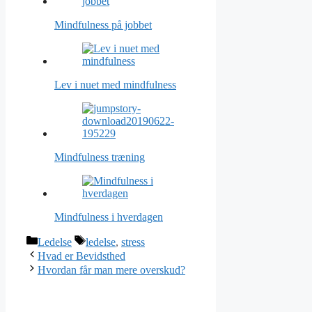
Mindfulness på jobbet
Lev i nuet med mindfulness
Mindfulness træning
Mindfulness i hverdagen
Categories
Tags
Ledelse
ledelse
,
stress
Hvad er Bevidsthed
Hvordan får man mere overskud?