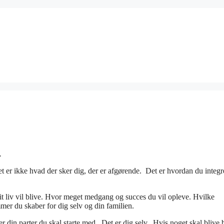
.
et er ikke hvad der sker dig, der er afgørende. Det er hvordan du integr
dit liv vil blive. Hvor meget medgang og succes du vil opleve. Hvilke
mer du skaber for dig selv og din familien.
ller din parter du skal starte med. Det er dig selv. Hvis noget skal blive 