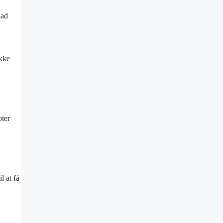
lad
ikke
oter
l at få