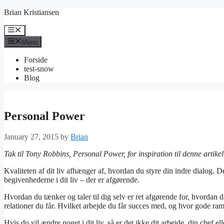
Skip
Brian Kristiansen
to
content
Menu
Menu
Forside
test-snow
Blog
Personal Power
January 27, 2015
by
Brian
Tak til Tony Robbins, Personal Power, for inspiration til denne artikel
Kvaliteten af dit liv afhænger af, hvordan du styre din indre dialog. D
begivenhederne i dit liv – der er afgørende.
Hvordan du tænker og taler til dig selv er ret afgørende for, hvordan 
relationer du får. Hvilket arbejde du får succes med, og hvor gode ram
Hvis du vil ændre noget i dit liv, så er det ikke dit arbejde, din chef e