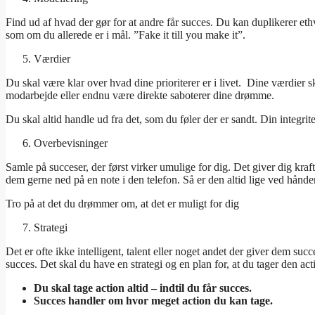
Find ud af hvad der gør for at andre får succes. Du kan duplikerer et
som om du allerede er i mål. ”Fake it till you make it”.
Værdier
Du skal være klar over hvad dine prioriterer er i livet. Dine værdier
modarbejde eller endnu være direkte saboterer dine drømme.
Du skal altid handle ud fra det, som du føler der er sandt. Din integrit
Overbevisninger
Samle på succeser, der først virker umulige for dig. Det giver dig kraf
dem gerne ned på en note i den telefon. Så er den altid lige ved hånd
Tro på at det du drømmer om, at det er muligt for dig
Strategi
Det er ofte ikke intelligent, talent eller noget andet der giver dem succe
succes. Det skal du have en strategi og en plan for, at du tager den ac
Du skal tage action altid – indtil du får succes.
Succes handler om hvor meget action du kan tage.