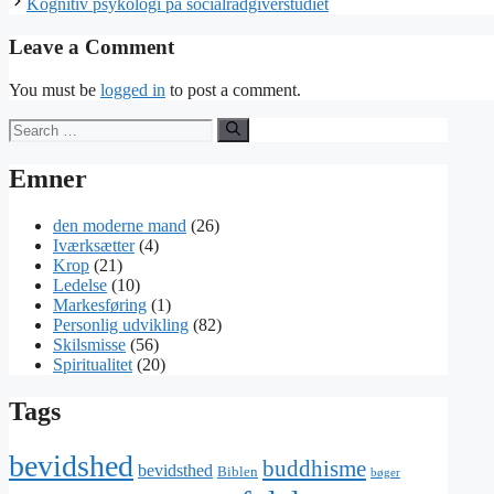
Kognitiv psykologi på socialrådgiverstudiet
Leave a Comment
You must be
logged in
to post a comment.
Search
for:
Emner
den moderne mand
(26)
Iværksætter
(4)
Krop
(21)
Ledelse
(10)
Markesføring
(1)
Personlig udvikling
(82)
Skilsmisse
(56)
Spiritualitet
(20)
Tags
bevidshed
buddhisme
bevidsthed
Biblen
bøger