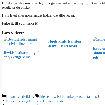
Du skal første committe dig til noget der virker usandsynligt. Gerne t
resultater du ønsker.
Hvis frygt eller noget andet holder dig tilbage, så:
Fake it, til you make it!
Læs videre:
Nuets kraft, kunsten
at leve i nuet kraft
Hvad er
Bevidsthedstræning til
sådan l
et lykkeligere liv
selv
Categories
Tags
Personlig udvikling
følelser
,
liv
,
NLP
,
tankemønstre
,
tanker
,
Unde
Få mere sex og kærlighed i parforholdet