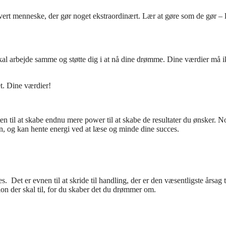
hvert menneske, der gør noget ekstraordinært. Lær at gøre som de gør – 
 skal arbejde samme og støtte dig i at nå dine drømme. Dine værdier må 
et. Dine værdier!
ten til at skabe endnu mere power til at skabe de resultater du ønsker. N
en, og kan hente energi ved at læse og minde dine succes.
s. Det er evnen til at skride til handling, der er den væsentligste årsag ti
tion der skal til, for du skaber det du drømmer om.