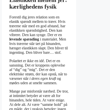
Elastikken mellem jer:
kærlighedens fysik
Forestil dig jeres relation som en
elastik spændt mellem to træer. Hvis
træerne står med en god afstand, har
elastikken spændstighed. Den kan
vibrere. Den kan synge. Der er en
levende spænding
i materialet. Men
hvis træerne står tæt på hinanden,
hænger elastikken slapt. Den bliver til
ingenting. Den bliver bare… stof.
Polaritet er ikke en idé. Det er en
sansning. Det er kroppens oplevelse
af “dig” og “mig”. Det er den
elektriske strøm, der kan opstå, når to
væsener står
i deres egen kraft
og
mødes uden at smelte sammen.
Mange par misforstår nærhed. De tror,
at intimitet betyder at være alt for
hinanden, hele tiden. At være enige.
At dele alt. At være “samme hold” på
en måde, der i praksis betyder: ingen