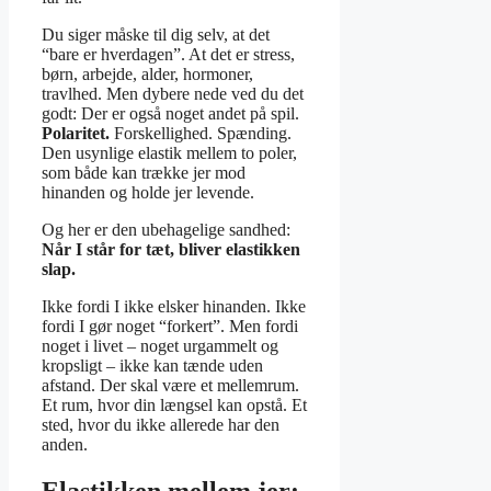
Du siger måske til dig selv, at det
“bare er hverdagen”. At det er stress,
børn, arbejde, alder, hormoner,
travlhed. Men dybere nede ved du det
godt: Der er også noget andet på spil.
Polaritet.
Forskellighed. Spænding.
Den usynlige elastik mellem to poler,
som både kan trække jer mod
hinanden og holde jer levende.
Og her er den ubehagelige sandhed:
Når I står for tæt, bliver elastikken
slap.
Ikke fordi I ikke elsker hinanden. Ikke
fordi I gør noget “forkert”. Men fordi
noget i livet – noget urgammelt og
kropsligt – ikke kan tænde uden
afstand. Der skal være et mellemrum.
Et rum, hvor din længsel kan opstå. Et
sted, hvor du ikke allerede har den
anden.