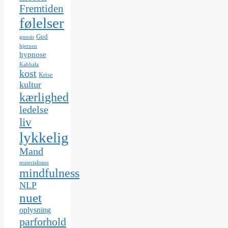
Fremtiden
følelser
Gud
gnosis
hjernen
hypnose
Kabbala
kost
Krise
kultur
kærlighed
ledelse
liv
lykkelig
Mand
materialisme
mindfulness
NLP
nuet
oplysning
parforhold