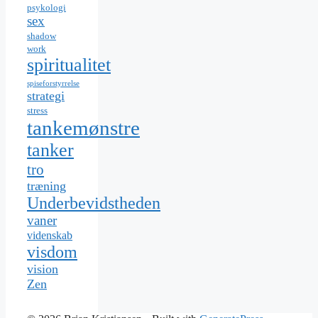
psykologi
sex
shadow
work
spiritualitet
spiseforstyrrelse
strategi
stress
tankemønstre
tanker
tro
træning
Underbevidstheden
vaner
videnskab
visdom
vision
Zen