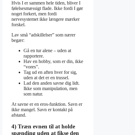
Hvis I er sammen hele tiden, bliver I
følelsesmæssigt flade. Ikke fordi I gør
noget forkert, men fordi
nervesystemet ikke længere mærker
forskel.
Lav små “adskillelser” som nærer
begær:
Gå en tur alene – uden at
rapportere.
Hav en hobby, som er din, ikke
“vores”.
Tag ud en aften hver for sig,
uden at det er en trussel.
Lad den anden savne dig lidt.
Ikke som manipulation, men
som natur.
At savne er en eros-funktion. Savn er
ikke mangel. Savn er kontakt på
afstand.
4) Træn evnen til at holde
spænding uden at fikse den