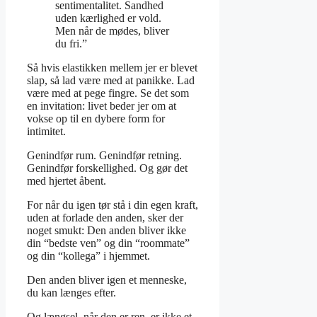
sentimentalitet. Sandhed
uden kærlighed er vold.
Men når de mødes, bliver
du fri.”
Så hvis elastikken mellem jer er blevet
slap, så lad være med at panikke. Lad
være med at pege fingre. Se det som
en invitation: livet beder jer om at
vokse op til en dybere form for
intimitet.
Genindfør rum. Genindfør retning.
Genindfør forskellighed. Og gør det
med hjertet åbent.
For når du igen tør stå i din egen kraft,
uden at forlade den anden, sker der
noget smukt: Den anden bliver ikke
din “bedste ven” og din “roommate”
og din “kollega” i hjemmet.
Den anden bliver igen et menneske,
du kan længes efter.
Og længsel, når den er ren, er ikke et