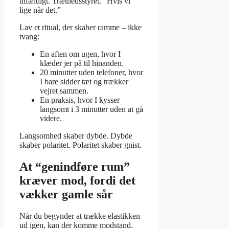
tilfældigt. Træthedsstyret. “Hvis vi
lige når det.”
Lav et ritual, der skaber ramme – ikke
tvang:
En aften om ugen, hvor I
klæder jer på til hinanden.
20 minutter uden telefoner, hvor
I bare sidder tæt og trækker
vejret sammen.
En praksis, hvor I kysser
langsomt i 3 minutter uden at gå
videre.
Langsomhed skaber dybde. Dybde
skaber polaritet. Polaritet skaber gnist.
At “genindføre rum”
kræver mod, fordi det
vækker gamle sår
Når du begynder at trække elastikken
ud igen, kan der komme modstand.