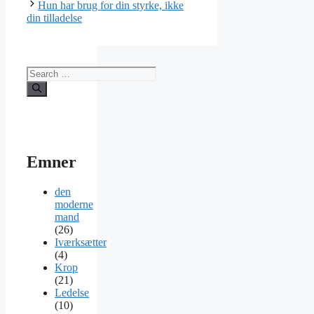
Hun har brug for din styrke, ikke
din tilladelse
Search
for:
Emner
den
moderne
mand
(26)
Iværksætter
(4)
Krop
(21)
Ledelse
(10)