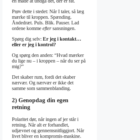
en måde at undgå det, der er råt.
Prøv dette i stedet: Når I taler, så læg
mærke til kroppen. Spænding.
Åndedræt. Puls. Blik. Pauser. Lad
ordene komme
efter
sansningen.
Spørg dig selv:
Er jeg i kontakt…
eller er jeg i kontrol?
Og spørg den anden: “Hvad mærker
du lige nu – i kroppen – når du ser på
mig?”
Det skaber rum, fordi det skaber
nærvær. Og nærvær er ikke det
samme som sammenblanding.
2) Genopdag din egen
retning
Polaritet dør, når ingen af jer står i
retning. Når alt er forhandlet,
udjævnet og gennemsnitliggjort. Når
livet bliver en kompromis-maskine.