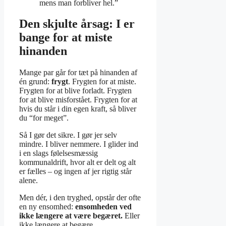
mens man forbliver hel.”
Den skjulte årsag: I er
bange for at miste
hinanden
Mange par går for tæt på hinanden af
én grund:
frygt
. Frygten for at miste.
Frygten for at blive forladt. Frygten
for at blive misforstået. Frygten for at
hvis du står i din egen kraft, så bliver
du “for meget”.
Så I gør det sikre. I gør jer selv
mindre. I bliver nemmere. I glider ind
i en slags følelsesmæssig
kommunaldrift, hvor alt er delt og alt
er fælles – og ingen af jer rigtig står
alene.
Men dér, i den tryghed, opstår der ofte
en ny ensomhed:
ensomheden ved
ikke længere at være begæret.
Eller
ikke længere at begære.