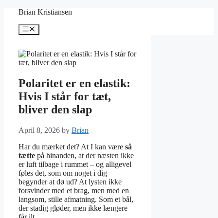
Skip
Brian Kristiansen
to
content
Menu
Polaritet er en elastik:
Hvis I står for tæt,
bliver den slap
April 8, 2026
by
Brian
Har du mærket det? At I kan være
så
tætte
på hinanden, at der næsten ikke
er luft tilbage i rummet – og alligevel
føles det, som om noget i dig
begynder at dø ud? At lysten ikke
forsvinder med et brag, men med en
langsom, stille afmatning. Som et bål,
der stadig gløder, men ikke længere
får ilt.