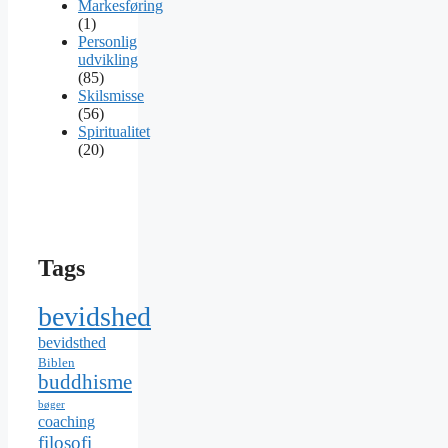
Markesføring
(1)
Personlig
udvikling
(85)
Skilsmisse
(56)
Spiritualitet
(20)
Tags
bevidshed
bevidsthed
Biblen
buddhisme
bøger
coaching
filosofi