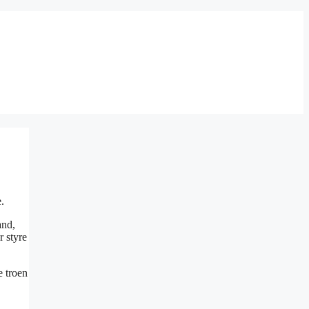
.
and,
r styre
e troen