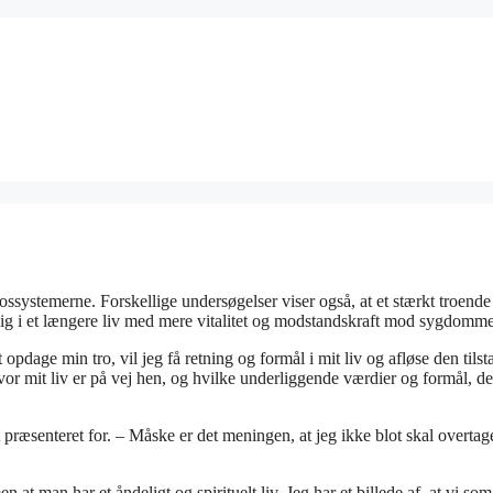
ossystemerne. Forskellige undersøgelser viser også, at et stærkt troende
 sig i et længere liv med mere vitalitet og modstandskraft mod sygdomme
at opdage min tro, vil jeg få retning og formål i mit liv og afløse den tilst
hvor mit liv er på vej hen, og hvilke underliggende værdier og formål, de
 præsenteret for. – Måske er det meningen, at jeg ikke blot skal overtag
en at man har et åndeligt og spirituelt liv. Jeg har et billede af, at vi som