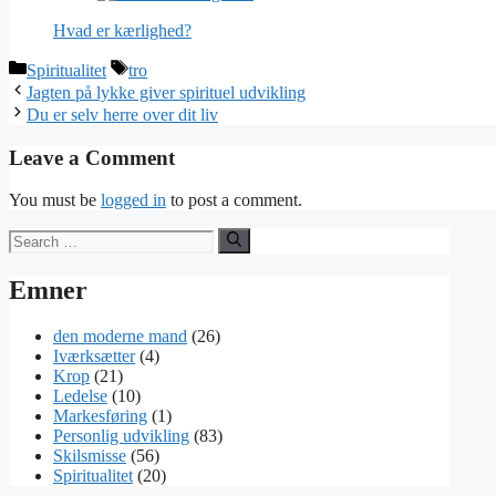
Hvad er kærlighed?
Categories
Tags
Spiritualitet
tro
Jagten på lykke giver spirituel udvikling
Du er selv herre over dit liv
Leave a Comment
You must be
logged in
to post a comment.
Search
for:
Emner
den moderne mand
(26)
Iværksætter
(4)
Krop
(21)
Ledelse
(10)
Markesføring
(1)
Personlig udvikling
(83)
Skilsmisse
(56)
Spiritualitet
(20)