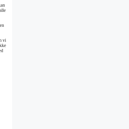
kan
alle
gen
m vi
ikke
ed