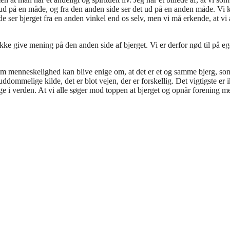
et ud på en måde, og fra den anden side ser det ud på en anden måde. Vi 
e ser bjerget fra en anden vinkel end os selv, men vi må erkende, at vi 
ikke give mening på den anden side af bjerget. Vi er derfor nød til på e
som menneskelighed kan blive enige om, at det er et og samme bjerg, so
dommelige kilde, det er blot vejen, der er forskellig. Det vigtigste er 
e i verden. At vi alle søger mod toppen at bjerget og opnår forening m