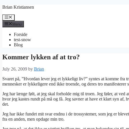
Skip
Brian Kristiansen
to
content
Menu
Menu
Forside
test-snow
Blog
Kommer lykken af at tro?
July 26, 2009
by
Brian
Svaret på, ”Hvordan lever jeg et lykkeligt liv?” syntes at komme fra tr
mennesker er lykkeligere end ikke troende, og deres tro manifesterer
Jeg har længe følt, at jeg skal forholde mig til troen. Jeg føler, at ved 
hvor jeg kastes rundt på må og få. Jeg savner at have et klart syn af, 
det.
Jeg har ikke fundet mit svar endnu i de trossystemer, som jeg er blevet
fra en anden, men opdage min tro.
Jeg tror på, at det ikke er vigtigt hvilken tro, at man bekender sig til, m