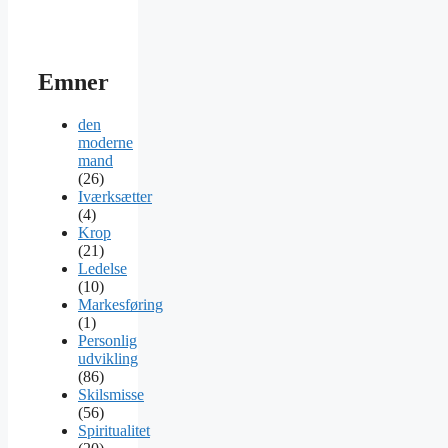
Emner
den
moderne
mand
(26)
Iværksætter
(4)
Krop
(21)
Ledelse
(10)
Markesføring
(1)
Personlig
udvikling
(86)
Skilsmisse
(56)
Spiritualitet