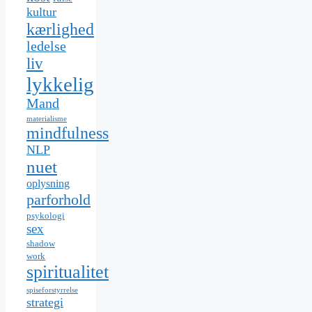
kultur
kærlighed
ledelse
liv
lykkelig
Mand
materialisme
mindfulness
NLP
nuet
oplysning
parforhold
psykologi
sex
shadow
work
spiritualitet
spiseforstyrrelse
strategi