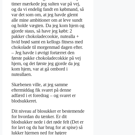
timer mærkede jeg sulten var på vej,
og da vi endelig fandt en købmand, så
var det som om, at jeg havde glemt
alle mine ambitioner om at leve sundt
og holde vægten. Da jeg kom hjem og
gjorde staus, så have jeg købt: 2
pakker chokoladecookie, nutealla +
hvid brød samt en kellogs fitness med
chokolade til morgenmad dagen efter.
– Jeg havde i øvrigt fortærret den
første pakke chokoladecokkie på vej
hjem, og det første jeg gjorde da jeg
kom hjem, var at gå ombord i
nuteallaen.
Skæbenen ville, at jeg samme
eftermiddag fik svaret på denne
adfærd i et foredrag – og svaret er
blodsukkeret.
Dit niveau af blosukker er bestemende
for hvordan du tænker. Er dit
blodsukker nede i det røde felt (Det er
for lavt og du har brug for at spise) så
lukker hjernen ned for højere