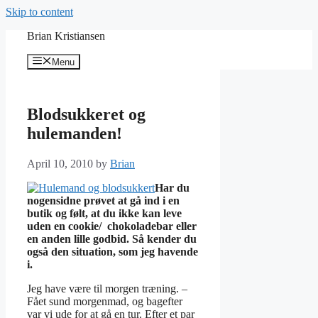
Skip to content
Brian Kristiansen
Menu
Blodsukkeret og
hulemanden!
April 10, 2010
by
Brian
Har du
nogensidne prøvet at gå ind i en
butik og følt, at du ikke kan leve
uden en cookie/ chokoladebar eller
en anden lille godbid. Så kender du
også den situation, som jeg havende
i.
Jeg have være til morgen træning. –
Fået sund morgenmad, og bagefter
var vi ude for at gå en tur. Efter et par