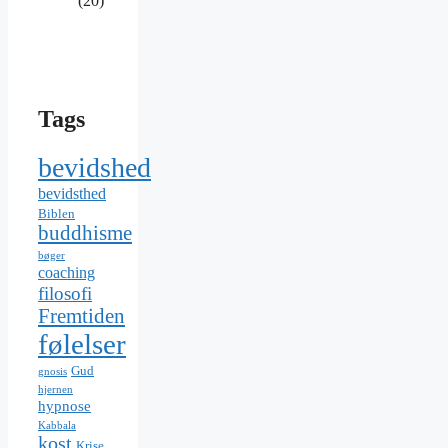
(20)
Tags
bevidshed
bevidsthed
Biblen
buddhisme
bøger
coaching
filosofi
Fremtiden
følelser
Gud
gnosis
hjernen
hypnose
Kabbala
kost
Krise