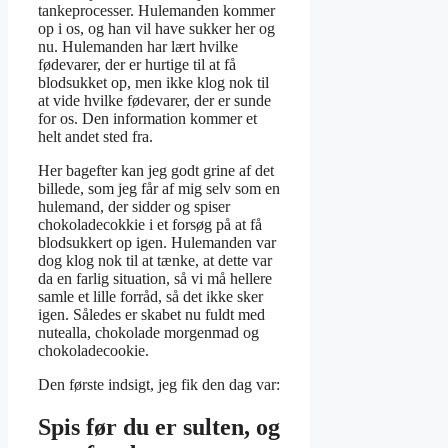
tankeprocesser. Hulemanden kommer
op i os, og han vil have sukker her og
nu. Hulemanden har lært hvilke
fødevarer, der er hurtige til at få
blodsukket op, men ikke klog nok til
at vide hvilke fødevarer, der er sunde
for os. Den information kommer et
helt andet sted fra.
Her bagefter kan jeg godt grine af det
billede, som jeg får af mig selv som en
hulemand, der sidder og spiser
chokoladecokkie i et forsøg på at få
blodsukkert op igen. Hulemanden var
dog klog nok til at tænke, at dette var
da en farlig situation, så vi må hellere
samle et lille forråd, så det ikke sker
igen. Således er skabet nu fuldt med
nutealla, chokolade morgenmad og
chokoladecookie.
Den første indsigt, jeg fik den dag var:
Spis før du er sulten, og