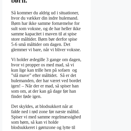
børn.
Så kommer du aldrig ud i situationer,
hvor du vækker din indre hulemand.
Børn har ikke samme fornæmelse for
sult som voksne, og de har heller ikke
samme kapacitet i maven til at spise
store måltider. Børn bør derfor spise
5­-6 små måltider om dagen. Det
glemmer vi bare, når vi bliver voksne.
Vi holder ædegille 3 gange om dagen,
hvor vi propper os med mad, så vi
kun lige kan trille hen på sofaen og
”slå mave” efter måltidet. Så er det
hulemanden, der har været ved bordet
igen! – Når der er mad, så spiser han
som om, at der kan gå dage før han
finder føde igen.
Det skyldes, at blodsukkert når at
falde ned i rød zone før næste måltid.
Spiser vi med samme regelmæssighed
som børn, så kan vi holde
blodsukkeret i gørnzone og lytte til