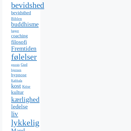
bevidshed
bevidsthed
Biblen
buddhisme
bøger
coaching
filosofi
Fremtiden
følelser
Gud
gnosis
hjernen
hypnose
Kabbala
kost
Krise
kultur
kærlighed
ledelse
liv
lykkelig
Mand