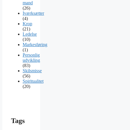
mand
(26)
Iværksætter
(4)
Krop
(21)
Ledelse
(10)
Markesføring
(1)
Personlig
udvikling
(83)
Skilsmisse
(56)
Spiritualitet
(20)
Tags