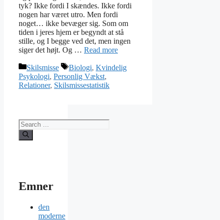
tyk? Ikke fordi I skændes. Ikke fordi
nogen har været utro. Men fordi
noget… ikke bevæger sig. Som om
tiden i jeres hjem er begyndt at stå
stille, og I begge ved det, men ingen
siger det højt. Og …
Read more
Categories
Tags
Skilsmisse
Biologi
,
Kvindelig
Psykologi
,
Personlig Vækst
,
Relationer
,
Skilsmissestatistik
Search
for:
Emner
den
moderne